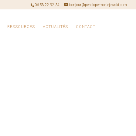
06 58 22 92 34
bonjour@penelope-mokiejewski.com
RESSOURCES
ACTUALITÉS
CONTACT