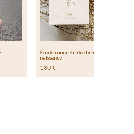
Étude complète du thème de
Étude de vo
naissance
130
€
130
€