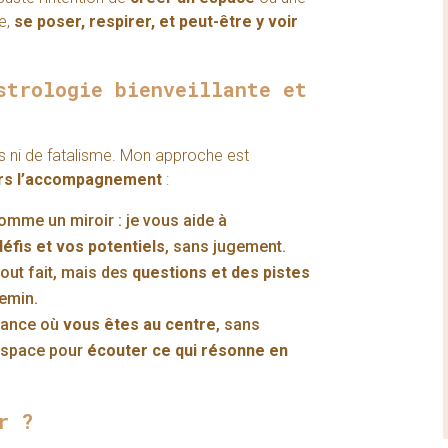
e,
se poser, respirer, et peut-être y voir
strologie bienveillante et
es ni de fatalisme. Mon approche est
vers l’accompagnement
:
mme un miroir : je vous aide à
éfis et vos potentiels
, sans jugement.
tout fait, mais des
questions et des pistes
hemin.
éance où
vous êtes au centre
, sans
’espace pour
écouter ce qui résonne en
r ?