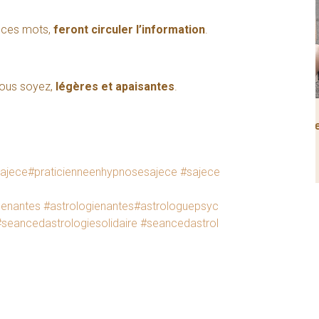
nt ces mots,
feront circuler l’information
.
vous soyez,
légères et apaisantes
.
Étude complète du thème de
naissance
130
€
ajece
#praticienneenhypnosesajece
#sajece
uenantes
#astrologienantes
#astrologuepsyc
#seancedastrologiesolidaire
#seancedastrol