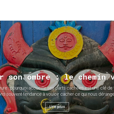
r son ombre : le chemin 
eure : pourquoi accueillir ses parts cachées est une clé de
ns souvent tendance à vouloir cacher ce qui nous dérange
Lire plus