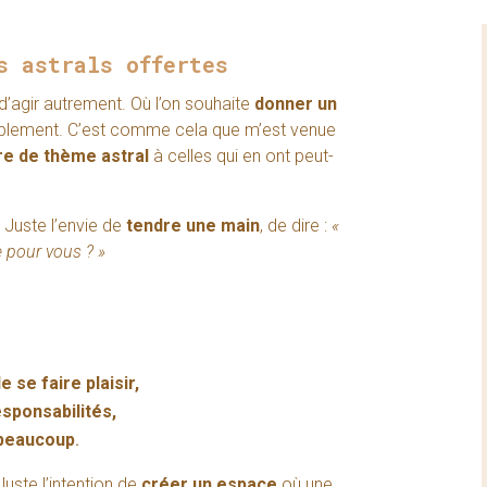
s astrals offertes
d’agir autrement. Où l’on souhaite
donner un
mplement. C’est comme cela que m’est venue
re de thème astral
à celles qui en ont peut-
 Juste l’envie de
tendre une main
, de dire :
«
 pour vous ? »
se faire plaisir,
esponsabilités,
 beaucoup
.
uste l’intention de
créer un espace
où une