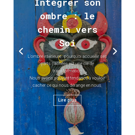
Intégrer son
ombre : le
chemin vers
Soi
L’ombre intérieure : pourquoi accueillir ses
parts cachées est une clé de
transformation
Nous avons souvent tendance à vouloir
cacher ce qui nous dérange en nous.
Lire plus