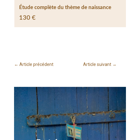
Étude complète du thème de naissance
Étu
130
€
13
←
Article précédent
Article suivant
→