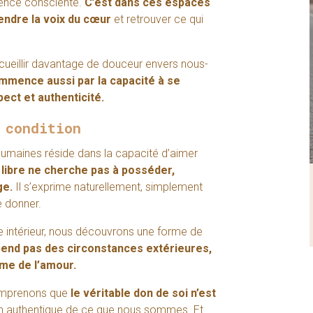
sence consciente.
C’est dans ces espaces
ndre la voix du cœur
et retrouver ce qui
cueillir davantage de douceur envers nous-
mmence aussi par la capacité à se
ct et authenticité.
 condition
humaines réside dans la capacité d’aimer
libre ne cherche pas à posséder,
ge.
Il s’exprime naturellement, simplement
Étude complète du thème de
naissance
e donner.
130
€
 intérieur, nous découvrons une forme de
pend pas des circonstances extérieures,
ême de l’amour.
comprenons que
le véritable don de soi n’est
ion authentique de ce que nous sommes. Et