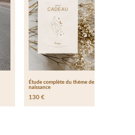
Étude complète du thème de
Étude de vo
naissance
130
€
130
€