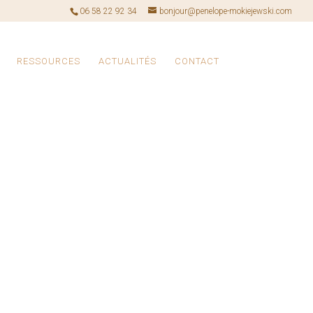
06 58 22 92 34
bonjour@penelope-mokiejewski.com
RESSOURCES
ACTUALITÉS
CONTACT