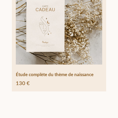
Étude complète du thème de naissance
Étu
130
€
13