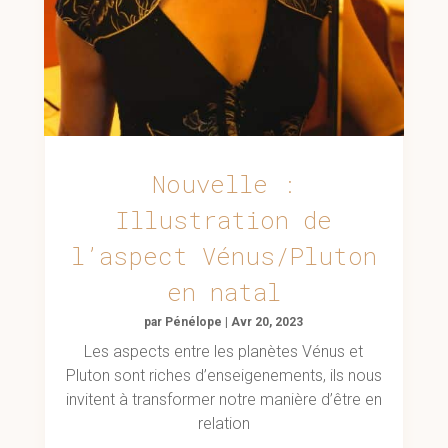
Nouvelle :
Illustration de
l’aspect Vénus/Pluton
en natal
par
Pénélope
|
Avr 20, 2023
Les aspects entre les planètes Vénus et
Pluton sont riches d’enseigenements, ils nous
invitent à transformer notre manière d’être en
relation